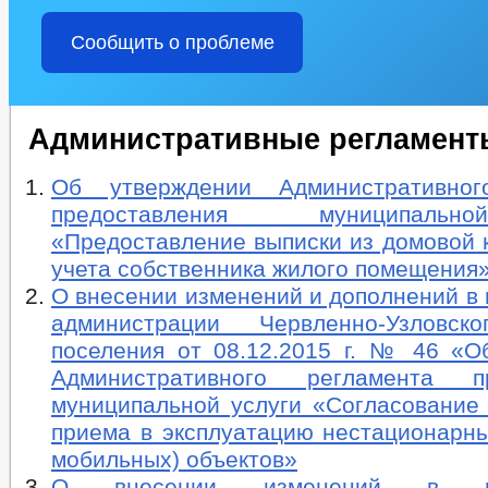
Сообщить о проблеме
Административные регламент
Об утверждении Административног
предоставления муниципаль
«Предоставление выписки из домовой к
учета собственника жилого помещения
О внесении изменений и дополнений в
администрации Червленно-Узловско
поселения от 08.12.2015 г. № 46 «О
Административного регламента пр
муниципальной услуги «Согласование
приема в эксплуатацию нестационарны
мобильных) объектов»
О внесении изменений в пос