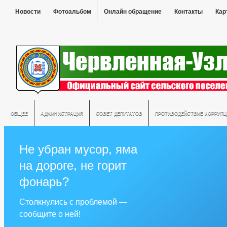
Новости
Фотоальбом
Онлайн обращение
Контакты
Кар
ОБЩЕЕ
АДМИНИСТРАЦИЯ
СОВЕТ ДЕПУТАТОВ
ПРОТИВОДЕЙСТВИЕ КОРРУПЦ
Не убран мусор, яма
на дороге, не горит
фонарь?
Столкнулись с проблемой —
сообщите о ней!