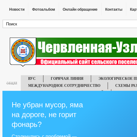
Новости
Фотоальбом
Онлайн обращение
Контакты
Кар
ВУС
ГОРЯЧАЯ ЛИНИЯ
ЭКОЛОГИЧЕСКОЕ 
ОБЩЕЕ
МЕЖДУНАРОДНОЕ СОТРУДНИЧЕСТВО
СХЕМЫ РА
ОБРАЩЕНИЯ ТАБАЧНЫХ ОРГАНИЗАЦИЙ
ТЕРРИТО
ИНФОРМАЦИЯ О ПРОВЕДЕНИИ КОНКУРСОВ НА ЗАКЛЮЧЕНИЕ ДОГ
Не убран мусор, яма
ИНФОРМАЦИОННЫЕ СИСТЕМЫ, БАНКИ ДАННЫХ, РЕЕСТРЫ, РЕГИ
на дороге, не горит
IT-ОПРОСЫ НАСЕЛЕНИЯ ПО ОЦЕНКЕ ДЕЯТЕЛЬНОСТИ РУКОВОДИТ
ПЕРЕЧЕНЬ ОБРАЗОВАТЕЛЬНЫХ УЧРЕЖДЕНИЙ, ПОДВЕДОМСТВЕН
фонарь?
САМООБЛОЖЕНИЕ ГРАЖДАН
СПИСОК УЧАСТНИКОВ ВОВ (194
СВЕДЕНИЯ О КАЧЕСТВЕ ПИТЬЕВОЙ ВОДЫ
ИНФОРМАЦИЯ О
Столкнулись с проблемой —