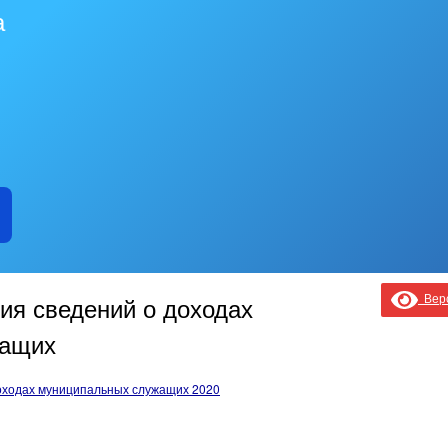
а
Верс
ия сведений о доходах
жащих
оходах муниципальных служащих 2020