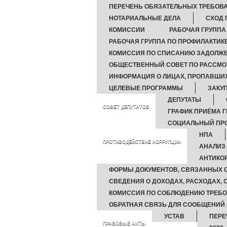
ПЕРЕЧЕНЬ ОБЯЗАТЕЛЬНЫХ ТРЕБОВ
НОТАРИАЛЬНЫЕ ДЕЛА
СХОД 
КОМИССИИ
РАБОЧАЯ ГРУППА
РАБОЧАЯ ГРУППА ПО ПРОФИЛАКТИ
КОМИССИЯ ПО СПИСАНИЮ ЗАДОЛЖЕ
ОБЩЕСТВЕННЫЙ СОВЕТ ПО РАССМО
ИНФОРМАЦИЯ О ЛИЦАХ, ПРОПАВШИХ
ЦЕЛЕВЫЕ ПРОГРАММЫ
ЗАКУП
ДЕПУТАТЫ
СОВЕТ ДЕПУТАТОВ
ГРАФИК ПРИЁМА 
СОЦИАЛЬНЫЙ ПРО
НПА
ПРОТИВОДЕЙСТВИЕ КОРРУПЦИИ
АНАЛИЗ
АНТИКО
ФОРМЫ ДОКУМЕНТОВ, СВЯЗАННЫХ С
СВЕДЕНИЯ О ДОХОДАХ, РАСХОДАХ,
КОМИССИЯ ПО СОБЛЮДЕНИЮ ТРЕБО
ОБРАТНАЯ СВЯЗЬ ДЛЯ СООБЩЕНИЙ 
УСТАВ
ПЕРЕ
ПРАВОВЫЕ АКТЫ