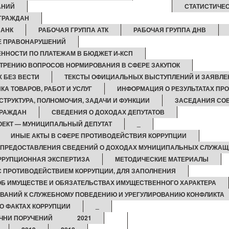
АНИЙ
СТАТИСТИЧЕ
ГРАЖДАН
 АНК
РАБОЧАЯ ГРУППА АТК
РАБОЧАЯ ГРУППА ДНВ
КЕ ПРАВОНАРУШЕНИЙ
ННОСТИ ПО ПЛАТЕЖАМ В БЮДЖЕТ И-КСП
ТРЕНИЮ ВОПРОСОВ НОРМИРОВАНИЯ В СФЕРЕ ЗАКУПОК
 БЕЗ ВЕСТИ
ТЕКСТЫ ОФИЦИАЛЬНЫХ ВЫСТУПЛЕНИЙ И ЗАЯВЛЕ
КА ТОВАРОВ, РАБОТ И УСЛУГ
ИНФОРМАЦИЯ О РЕЗУЛЬТАТАХ ПР
СТРУКТУРА, ПОЛНОМОЧИЯ, ЗАДАЧИ И ФУНКЦИИ
ЗАСЕДАНИЯ СОВ
ГРАЖДАН
СВЕДЕНИЯ О ДОХОДАХ ДЕПУТАТОВ
ЕКТ — МУНИЦИПАЛЬНЫЙ ДЕПУТАТ
_
ИНЫЕ АКТЫ В СФЕРЕ ПРОТИВОДЕЙСТВИЯ КОРРУПЦИИ
 ПРЕДОСТАВЛЕНИЯ СВЕДЕНИЙ О ДОХОДАХ МУНИЦИПАЛЬНЫХ СЛУЖАЩ
РРУПЦИОННАЯ ЭКСПЕРТИЗА
МЕТОДИЧЕСКИЕ МАТЕРИАЛЫ
 ПРОТИВОДЕЙСТВИЕМ КОРРУПЦИИ, ДЛЯ ЗАПОЛНЕНИЯ
 ОБ ИМУЩЕСТВЕ И ОБЯЗАТЕЛЬСТВАХ ИМУЩЕСТВЕННОГО ХАРАКТЕРА
ВАНИЙ К СЛУЖЕБНОМУ ПОВЕДЕНИЮ И УРЕГУЛИРОВАНИЮ КОНФЛИКТА
О ФАКТАХ КОРРУПЦИИ
_
ЧНИ ПОРУЧЕНИЙ
2021