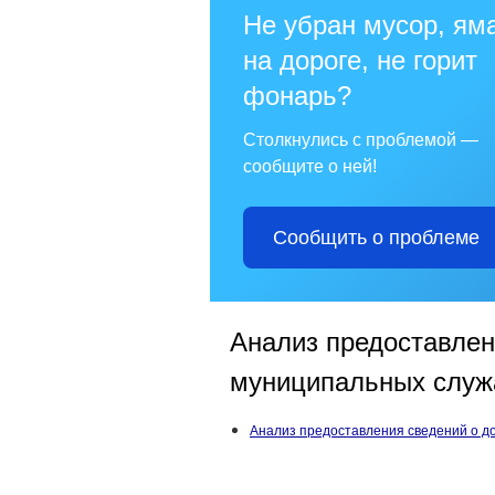
Не убран мусор, ям
на дороге, не горит
фонарь?
Столкнулись с проблемой —
сообщите о ней!
Сообщить о проблеме
Анализ предоставлен
муниципальных слу
Анализ предоставления сведений о д