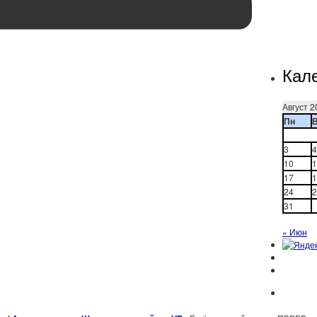
Кал
Август 2
Пн
3
4
10
1
17
1
24
2
31
« Июн