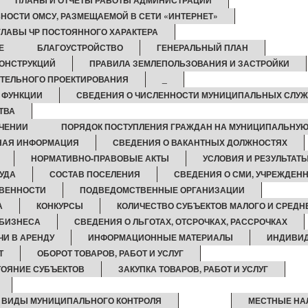
ПЛАНЫ И ОТЧЕТЫ РАБОТЫ АДМИНИСТРАЦИИ
НОСТИ ОМСУ, РАЗМЕЩАЕМОЙ В СЕТИ «ИНТЕРНЕТ»
ЛАВЫ ЧР ПОСТОЯННОГО ХАРАКТЕРА
Е
БЛАГОУСТРОЙСТВО
ГЕНЕРАЛЬНЫЙ ПЛАН
ОНСТРУКЦИЙ
ПРАВИЛА ЗЕМЛЕПОЛЬЗОВАНИЯ И ЗАСТРОЙКИ
ТЕЛЬНОГО ПРОЕКТИРОВАНИЯ
_
И ФУНКЦИИ
СВЕДЕНИЯ О ЧИСЛЕННОСТИ МУНИЦИПАЛЬНЫХ СЛУ
ТВА
ЧЕНИИ
ПОРЯДОК ПОСТУПЛЕНИЯ ГРАЖДАН НА МУНИЦИПАЛЬНУЮ
НАЯ ИНФОРМАЦИЯ
СВЕДЕНИЯ О ВАКАНТНЫХ ДОЛЖНОСТЯХ
НОРМАТИВНО-ПРАВОВЫЕ АКТЫ
УСЛОВИЯ И РЕЗУЛЬТАТ
УДА
СОСТАВ ПОСЕЛЕНИЯ
СВЕДЕНИЯ О СМИ, УЧРЕЖДЕН
ТВЕННОСТИ
ПОДВЕДОМСТВЕННЫЕ ОРГАНИЗАЦИИ
А
КОНКУРСЫ
КОЛИЧЕСТВО СУБЪЕКТОВ МАЛОГО И СРЕД
 БИЗНЕСА
СВЕДЕНИЯ О ЛЬГОТАХ, ОТСРОЧКАХ, РАССРОЧКАХ
ЧИ В АРЕНДУ
ИНФОРМАЦИОННЫЕ МАТЕРИАЛЫ
ИНДИВИД
Т
ОБОРОТ ТОВАРОВ, РАБОТ И УСЛУГ
ОЯНИЕ СУБЪЕКТОВ
ЗАКУПКА ТОВАРОВ, РАБОТ И УСЛУГ
ВИДЫ МУНИЦИПАЛЬНОГО КОНТРОЛЯ
МЕСТНЫЕ НА