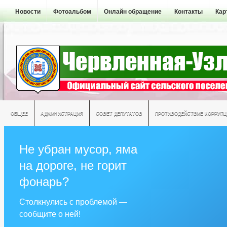
Новости
Фотоальбом
Онлайн обращение
Контакты
Кар
ОБЩЕЕ
АДМИНИСТРАЦИЯ
СОВЕТ ДЕПУТАТОВ
ПРОТИВОДЕЙСТВИЕ КОРРУПЦ
Не убран мусор, яма
на дороге, не горит
фонарь?
Столкнулись с проблемой —
сообщите о ней!