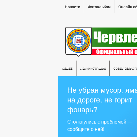
Новости
Фотоальбом
Онлайн о
ОБЩЕЕ
АДМИНИСТРАЦИЯ
СОВЕТ ДЕПУТА
Не убран мусор, ям
на дороге, не горит
фонарь?
Столкнулись с проблемой —
сообщите о ней!