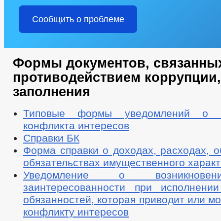
Сообщить о проблеме
Формы документов, связанны
противодействием коррупции,
заполнения
Типовые формы уведомлений о в
конфликта интересов
Справки БК
Форма справки о доходах, расходах, 
обязательствах имущественного харак
Уведомление о возникнове
заинтересованности при исполнени
обязанностей, которая приводит или мо
конфликту интересов