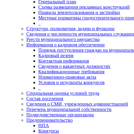
Генеральный план
Схемы размещения рекламных конструкций
Правила землепользования и застройки
Местные нормативы градостроительного про
_
Структура, полномочия, задачи и функции
Сведения о численности муниципальных служащи
Реестр муниципального имущества
Информация о кадровом обеспечении
Порядок поступления граждан на муниципал
Кадровый резерв
Контактная информация
Сведения о вакантных должностях
Квалификационные требования
Нормативно-правовые акты
Условия и результаты конкурсов
_
Специальная оценка условий труда
Состав поселения
Сведения о СМИ, учрежденных администрацией
Перечень муниципальной собственности
Подведомственные организации
Предпринимательство
НПА
Конкурсы