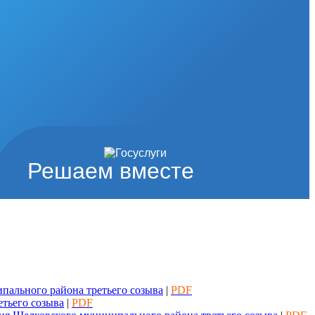
Решаем вместе
пального района третьего созыва
|
PDF
тьего созыва
|
PDF