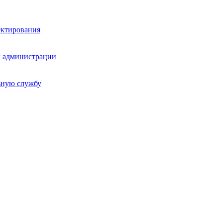
ектирования
х администрации
ьную службу