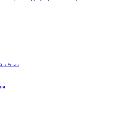
 в Устав
ния