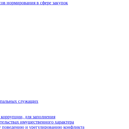
ов нормирования в сфере закупок
ипальных служащих
 коррупции, для заполнения
ательствах имущественного характера
у поведению и урегулированию конфликта