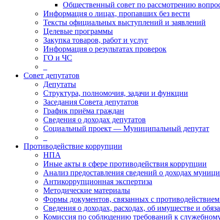
Общественный совет по рассмотрению вопрос
Информация о лицах, пропавших без вести
Тексты официальных выступлений и заявлений
Целевые программы
Закупка товаров, работ и услуг
Информация о результатах проверок
ГО и ЧС
_
Совет депутатов
Депутаты
Структура, полномочия, задачи и функции
Заседания Совета депутатов
График приёма граждан
Сведения о доходах депутатов
Социальный проект — Муниципальный депутат
_
Противодействие коррупции
НПА
Иные акты в сфере противодействия коррупции
Анализ предоставления сведений о доходах муниц
Антикоррупционная экспертиза
Методические материалы
Формы документов, связанных с противодействием
Сведения о доходах, расходах, об имуществе и обяз
Комиссия по соблюдению требований к служебном