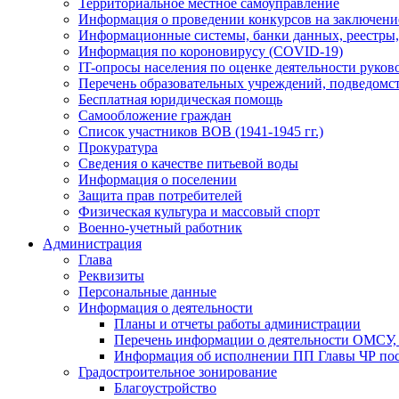
Территориальное местное самоуправление
Информация о проведении конкурсов на заключени
Информационные системы, банки данных, реестры,
Информация по короновирусу (COVID-19)
IT-опросы населения по оценке деятельности рук
Перечень образовательных учреждений, подведо
Бесплатная юридическая помощь
Самообложение граждан
Список участников ВОВ (1941-1945 гг.)
Прокуратура
Сведения о качестве питьевой воды
Информация о поселении
Защита прав потребителей
Физическая культура и массовый спорт
Военно-учетный работник
Администрация
Глава
Реквизиты
Персональные данные
Информация о деятельности
Планы и отчеты работы администрации
Перечень информации о деятельности ОМСУ, 
Информация об исполнении ПП Главы ЧР пос
Градостроительное зонирование
Благоустройство