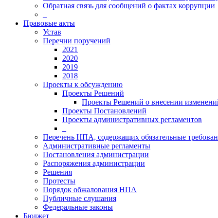
Обратная связь для сообщений о фактах коррупции
_
Правовые акты
Устав
Перечни поручений
2021
2020
2019
2018
Проекты к обсуждению
Проекты Решений
Проекты Решений о внесении изменений
Проекты Постановлений
Проекты административных регламентов
_
Перечень НПА, содержащих обязательные требова
Административные регламенты
Постановления администрации
Распоряжения администрации
Решения
Протесты
Порядок обжалования НПА
Публичные слушания
Федеральные законы
Бюджет