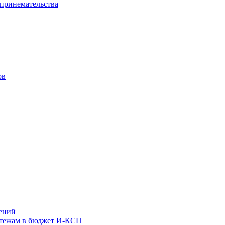
дпринемательства
ов
ений
атежам в бюджет И-КСП