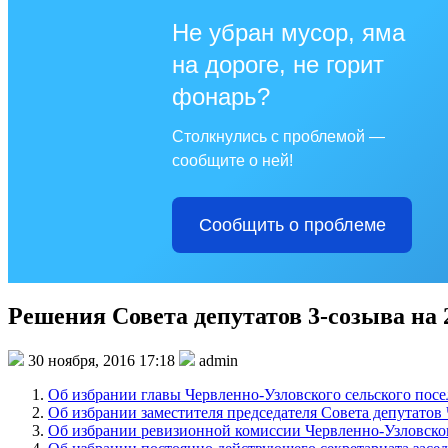
Не убран мусор, яма
на дороге, не горит
фонарь?
Столкнулись с проблемой —
сообщите о ней!
Сообщить о проблеме
Решения Совета депутатов 3-созыва на 
30 ноября, 2016 17:18
admin
Об избрании главы Червленно-Узловского сельского пос
Об избрании заместителя председателя Совета депутатов
Об избрании ревизионной комиссии Червленно-Узловског