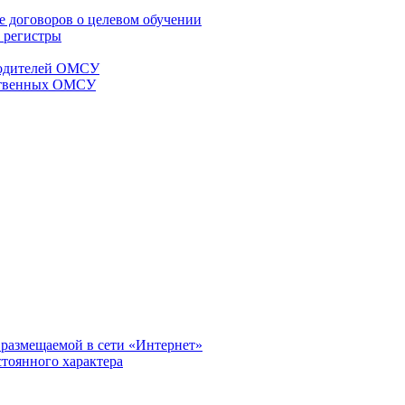
е договоров о целевом обучении
 регистры
оводителей ОМСУ
мственных ОМСУ
размещаемой в сети «Интернет»
тоянного характера