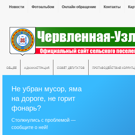
Новости
Фотоальбом
Онлайн обращение
Контакты
Кар
ОБЩЕЕ
АДМИНИСТРАЦИЯ
СОВЕТ ДЕПУТАТОВ
ПРОТИВОДЕЙСТВИЕ КОРРУПЦ
Не убран мусор, яма
на дороге, не горит
фонарь?
Столкнулись с проблемой —
сообщите о ней!