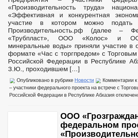
Сведения о численности муниципальных служащих администрации
«Производительность труда» национа
Реестр муниципального имущества
«Эффективная и конкурентная эконом
Информация о кадровом обеспечении
Порядок поступления граждан на муниципальную службу
участие в котором можно подать
Кадровый резерв
Производительность.рф (далее – Ф
Контактная информация
«Трубпласт», ООО «Колос» и ОО
Сведения о вакантных должностях
Квалификационные требования
минеральные воды» приняли участие в о
Нормативно-правовые акты
формате «Час с торгпредом» с Торговым
Условия и результаты конкурсов
_
Российской Федерации в Республике Аб
Специальная оценка условий труда
З.Ю., проходившем […]
Состав поселения
Сведения о СМИ, учрежденных администрацией
Опубликовано в рубрике
Новости
Комментарии
к
Перечень муниципальной собственности
Подведомственные организации
– участники федерального проекта на встрече с Торго
Предпринимательство
Российской Федерации в Республике Абхазия
отключе
НПА
Конкурсы
Количество субъектов малого и среднего предпринемательства
ООО «Грозграждан
Объекты для малого и среднего бизнеса
Сведения о льготах, отсрочках, рассрочках
федеральном про
Объекты, предлагаемые для сдачи в аренду
Информационные материалы
«Производительно
Индивидуальные предприниматели