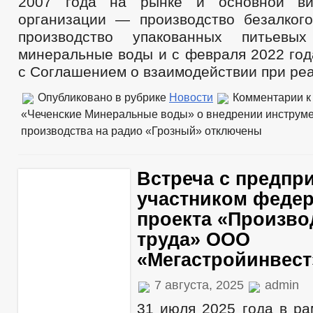
2007 года на рынке и основной ви
Проекты административных регламентов
Изменения в регламенты муниципальных услуг
организации — производство безалкого
Сведения об оказанных муниципальных услугах
производство упакованных питьевы
Стандарты муниципальных услуг
минеральные воды и с февраля 2022 год
Муниципальные услуги
Нормативно-правовые акты
с Соглашением о взаимодействии при ре
Муниципальные программы
Перечень НПА, содержащих обязательные требования, соблюдение к
Опубликовано в рубрике
Новости
Комментарии
к
Перечень НПА по земельному контролю
«Чеченские Минеральные воды» о внедрении инструм
Прием граждан
Обращение к главе
производства на радио «Грозный»
отключены
Интернет приемная
График приема граждан
Анализ обращений граждан
Встреча с предпр
Обзоры обращений граждан
Форма обращений и заявлений
участником феде
Порядок рассмотрения обращений
проекта «Произво
Регламент рассмотрения обращений
труда» ООО
«Мегастройинвест
7 августа, 2025
admin
31 июля 2025 года в ра