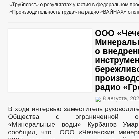
2021
«Трубпласт» о результатах участия в федеральном про
2020
2019
«Производительность труда» на радио «ВАЙНАХ»
откл
2018
Проекты к обсуждению
Проекты Решений
ООО «Чеч
Проекты Решений о внесении изменений в Устав
Проекты Постановлений
Минераль
Проекты административных регламентов
о внедрен
_
Перечень НПА, содержащих обязательные требования
инструме
Административные регламенты
Постановления администрации
бережлив
Распоряжения администрации
производс
Решения
Протесты
радио «Г
Порядок обжалования НПА
Публичные слушания
8 августа, 20
Федеральные законы
Бюджет
В ходе интервью заместитель руководит
Бюджет по годам
Общества с ограниченной отве
Отчет об исполнении бюджета
_
«Минеральные воды» Курбанов Умар
Муниципальные услуги
сообщил, что ООО «Чеченские минер
Предоставление услуг инвалидам