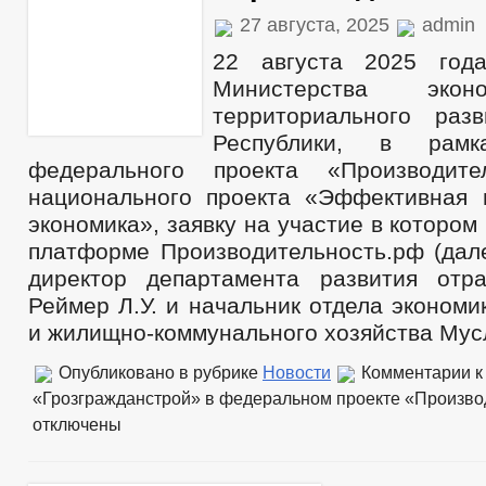
Число замещенных рабочих мест
27 августа, 2025
admin
Оборот товаров, работ и услуг
Финансово-экономическое состояние субъектов
22 августа 2025 года
Закупка товаров, работ и услуг
Министерства экон
Совет по предпринимательству
территориального раз
Муниципальный контроль
Виды муниципального контроля
Республики, в рамк
Перечень обязательных требований
федерального проекта «Производите
Местные налоги
Статистические данные
национального проекта «Эффективная
Нотариальные дела
экономика», заявку на участие в котором
Сход граждан
платформе Производительность.рф (дале
Комиссии
Рабочая группа АНК
директор департамента развития отр
Рабочая группа АТК
Реймер Л.У. и начальник отдела экономи
Рабочая группа ДНВ
Тарифная комиссия
и жилищно-коммунального хозяйства Мусл
Рабочая группа по профилактике правонарушений
Комиссия по списанию задолженности по платежам в бюджет И-К
Опубликовано в рубрике
Новости
Комментарии
к
Общественный совет по рассмотрению вопросов нормирования в 
«Грозгражданстрой» в федеральном проекте «Произво
Информация о лицах, пропавших без вести
отключены
Тексты официальных выступлений и заявлений
Целевые программы
Закупка товаров, работ и услуг
Информация о результатах проверок