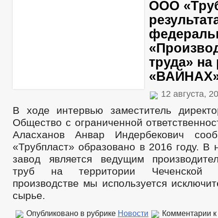
ООО «Труб
ГО и ЧС
_
результат
Совет депутатов
федераль
Депутаты
Структура, полномочия, задачи и функции
«Произво
Заседания Совета депутатов
труда» на
График приёма граждан
Сведения о доходах депутатов
«ВАЙНАХ
Социальный проект — Муниципальный депутат
_
12 августа, 2
Противодействие коррупции
НПА
В ходе интервью заместитель директ
Иные акты в сфере противодействия коррупции
Общество с ограниченной ответственнос
Анализ предоставления сведений о доходах муниципальных служащ
Антикоррупционная экспертиза
Аласханов Анвар Индербекович соо
Методические материалы
«Трубпласт» образовано в 2016 году. В
Формы документов, связанных с противодействием коррупции, для з
Сведения о доходах, расходах, об имуществе и обязательствах имущ
завод является ведущим производите
Комиссия по соблюдению требований к служебному поведению и уре
труб на территории Чеченской 
Обратная связь для сообщений о фактах коррупции
производстве мы используется исключит
_
Правовые акты
сырье.
Устав
Перечни поручений
Опубликовано в рубрике
Новости
Комментарии
к