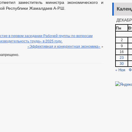
тметил заместитель министра экономического и
кой Республики Жамалдаев А-Р.Ш.
Кален
ДЕКАБР
Пн
В
стие в первом заседании Рабочей группы по вопросам
2
зводительность труда» в 2025 году.
«Эффективная и конкурентная экономика»
»
9
16
запрещено.
23
30
« Ноя
Ф