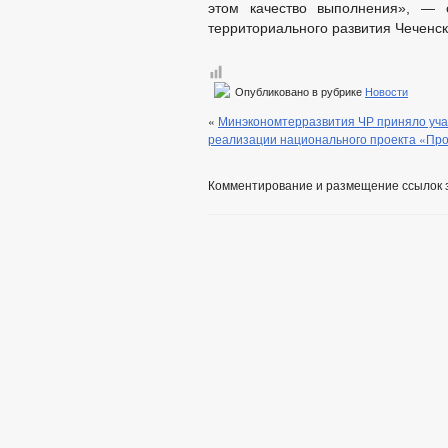
этом качество выполнения», — о
территориального развития Чеченс
Опубликовано в рубрике
Новости
«
Минэкономтерразвития ЧР приняло уча
реализации национального проекта «Прои
Комментирование и размещение ссылок 