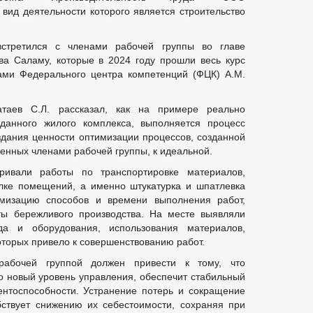
д деятельности которого является строительство
стретился с членами рабочей группы во главе
ва Саламу, которые в 2024 году прошли весь курс
тами Федерального центра компетенций (ФЦК) А.М.
атаев С.Л. рассказал, как на примере реально
данного жилого комплекса, выполняется процесс
здания ценности оптимизации процессов, созданной
енных членами рабочей группы, к идеальной.
ривали работы по транспортировке материалов,
лке помещений, а именно штукатурка и шпатлевка
мизацию способов и времени выполнения работ,
ты бережливого производства. На месте выявляли
да и оборудования, использования материалов,
оторых привело к совершенствованию работ.
рабочей группой должен привести к тому, что
о новый уровень управления, обеспечит стабильный
ентоспособности. Устранение потерь и сокращение
ствует снижению их себестоимости, сохраняя при